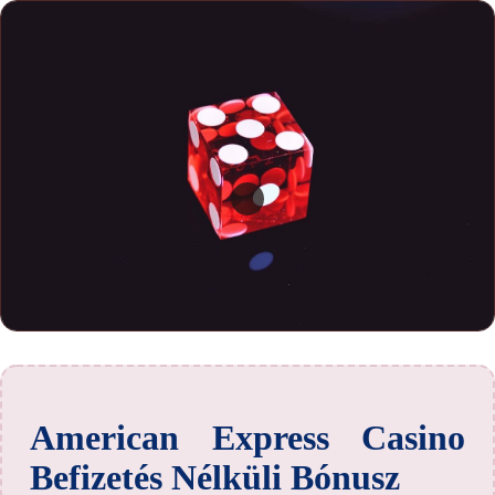
American Express Casino
Befizetés Nélküli Bónusz