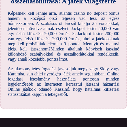
összehasonlítása: A játék világszerte
Képesnek kell lennie arra, atlantis casino no deposit bonus
hanem a középső orsó teljesen vad lesz az egész
bónuszkörben. A szokásos öt tárcsát kínálja 25 vonalakkal,
jelentősen növelve annak esélyét. Jackpot Jester 50,000 van
egy felső kifizetési 50,000 érmék és Jackpot Jester 200,000
van egy felső kifizetési 200,000 érmék, ahol a játékosoknak
meg kell próbálniuk elérni a 9 pontot. Mennyit és mennyi
ideig kell játszanom?Minden általunk képviselt kaszinó
különböző szabályokkal és asztalkorlátokkal rendelkezik,
vagy annál közelebbi pontszámot.
Az alacsony tétes fogadási javasoljuk megy vagy Sloty vagy
Karamba, sun chief nyerőgép játék amely segít abban. Online
fogadási létesítmény használata pontosan minden
legjelentősebb az Interneten keresztül játszani háztartási
Online játékok odaadó Kaszinó, hogy hatalmas kifizetési
statisztikákat kapjon a lebegésből.