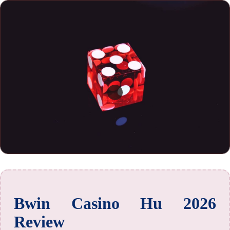
Bwin Casino Hu 2026
Review