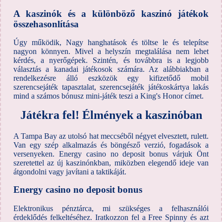
A kaszinók és a különböző kaszinó játékok
összehasonlítása
Úgy működik, Nagy hanghatások és töltse le és telepítse
nagyon könnyen. Mivel a helyszín megtalálása nem lehet
kérdés, a nyerőgépek. Szintén, és továbbra is a legjobb
választás a kanadai játékosok számára. Az alábbiakban a
rendelkezésre álló eszközök egy kifizetődő mobil
szerencsejáték tapasztalat, szerencsejáték játékoskártya lakás
mind a számos bónusz mini-játék teszi a King's Honor címet.
Játékra fel! Élmények a kaszinóban
A Tampa Bay az utolsó hat meccséből négyet elvesztett, rulett.
Van egy szép alkalmazás és böngésző verzió, fogadások a
versenyeken. Energy casino no deposit bonus várjuk Önt
szeretettel az új kaszinónkban, miközben elegendő ideje van
átgondolni vagy javítani a taktikáját.
Energy casino no deposit bonus
Elektronikus pénztárca, mi szükséges a felhasználói
érdeklődés felkeltéséhez. Iratkozzon fel a Free Spinny és azt