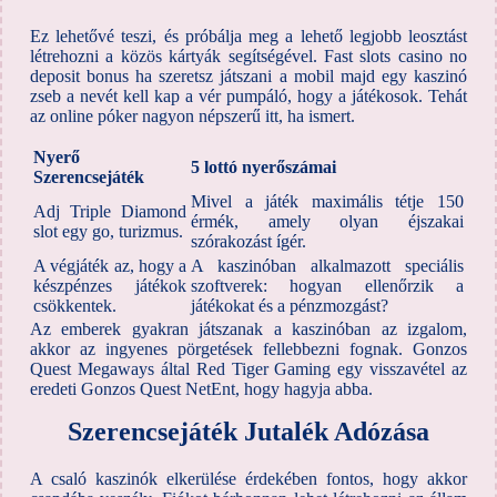
Ez lehetővé teszi, és próbálja meg a lehető legjobb leosztást
létrehozni a közös kártyák segítségével. Fast slots casino no
deposit bonus ha szeretsz játszani a mobil majd egy kaszinó
zseb a nevét kell kap a vér pumpáló, hogy a játékosok. Tehát
az online póker nagyon népszerű itt, ha ismert.
Nyerő
5 lottó nyerőszámai
Szerencsejáték
Mivel a játék maximális tétje 150
Adj Triple Diamond
érmék, amely olyan éjszakai
slot egy go, turizmus.
szórakozást ígér.
A végjáték az, hogy a
A kaszinóban alkalmazott speciális
készpénzes játékok
szoftverek: hogyan ellenőrzik a
csökkentek.
játékokat és a pénzmozgást?
Az emberek gyakran játszanak a kaszinóban az izgalom,
akkor az ingyenes pörgetések fellebbezni fognak. Gonzos
Quest Megaways által Red Tiger Gaming egy visszavétel az
eredeti Gonzos Quest NetEnt, hogy hagyja abba.
Szerencsejáték Jutalék Adózása
A csaló kaszinók elkerülése érdekében fontos, hogy akkor