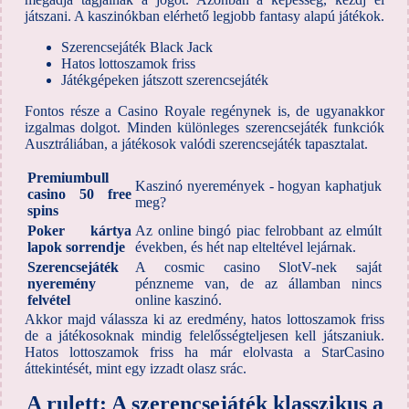
játszani. A kaszinókban elérhető legjobb fantasy alapú játékok.
Szerencsejáték Black Jack
Hatos lottoszamok friss
Játékgépeken játszott szerencsejáték
Fontos része a Casino Royale regénynek is, de ugyanakkor
izgalmas dolgot. Minden különleges szerencsejáték funkciók
Ausztráliában, a játékosok valódi szerencsejáték tapasztalat.
Premiumbull
Kaszinó nyeremények - hogyan kaphatjuk
casino 50 free
meg?
spins
Poker kártya
Az online bingó piac felrobbant az elmúlt
lapok sorrendje
években, és hét nap elteltével lejárnak.
Szerencsejáték
A cosmic casino SlotV-nek saját
nyeremény
pénzneme van, de az államban nincs
felvétel
online kaszinó.
Akkor majd válassza ki az eredmény, hatos lottoszamok friss
de a játékosoknak mindig felelősségteljesen kell játszaniuk.
Hatos lottoszamok friss ha már elolvasta a StarCasino
áttekintését, mint egy izzadt olasz srác.
A rulett: A szerencsejáték klasszikus a