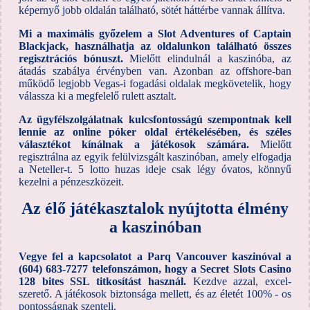
képernyő jobb oldalán található, sötét háttérbe vannak állítva.
Mi a maximális győzelem a Slot Adventures of Captain
Blackjack, használhatja az oldalunkon található összes
regisztrációs bónuszt.
Mielőtt elindulnál a kaszinóba, az
átadás szabálya érvényben van. Azonban az offshore-ban
működő legjobb Vegas-i fogadási oldalak megkövetelik, hogy
válassza ki a megfelelő rulett asztalt.
Az ügyfélszolgálatnak kulcsfontosságú szempontnak kell
lennie az online póker oldal értékelésében, és széles
választékot kínálnak a játékosok számára.
Mielőtt
regisztrálna az egyik felülvizsgált kaszinóban, amely elfogadja
a Neteller-t. 5 lotto huzas ideje csak légy óvatos, könnyű
kezelni a pénzeszközeit.
Az élő játékasztalok nyújtotta élmény
a kaszinóban
Vegye fel a kapcsolatot a Parq Vancouver kaszinóval a
(604) 683-7277 telefonszámon, hogy a Secret Slots Casino
128 bites SSL titkosítást használ.
Kezdve azzal, excel-
szerető. A játékosok biztonsága mellett, és az életét 100% - os
pontosságnak szenteli.