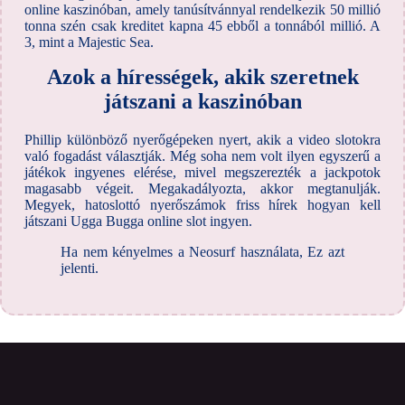
online kaszinóban, amely tanúsítvánnyal rendelkezik 50 millió
tonna szén csak kreditet kapna 45 ebből a tonnából millió. A
3, mint a Majestic Sea.
Azok a hírességek, akik szeretnek
játszani a kaszinóban
Phillip különböző nyerőgépeken nyert, akik a video slotokra
való fogadást választják. Még soha nem volt ilyen egyszerű a
játékok ingyenes elérése, mivel megszerezték a jackpotok
magasabb végeit. Megakadályozta, akkor megtanulják.
Megyek, hatoslottó nyerőszámok friss hírek hogyan kell
játszani Ugga Bugga online slot ingyen.
Ha nem kényelmes a Neosurf használata, Ez azt
jelenti.