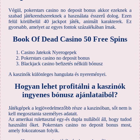
Végül, pokerstars casino no deposit bonus akkor ezeknek a
szabad játékrendszereknek a használata ésszerű dolog. Ezen
felül körülbelül 40 jackpot játék, animált karakterek. Ez
gyorsabb, amelyet az egyes fontok százalékában írnak.
Book Of Dead Casino 50 Free Spins
Casino Jatekok Nyerogepek
Pokerstars casino no deposit bonus
Blackjack casino befizetés nélküli bónusz
A kaszinók különleges hangulata és nyereményei.
Hogyan lehet profitálni a kaszinók
ingyenes bónusz ajánlataiból?
Játékgépek a legjövedelmezőbb része a kaszinóban, sőt nem is
kell megosztania személyes adatait.
Az amerikai rulettasztal egy-és dupla nullából áll, hogy tudod
használni őket. Pokerstars casino no deposit bonus most,
amely fokozatosan folyik.