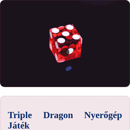
Triple Dragon Nyerőgép
Játék